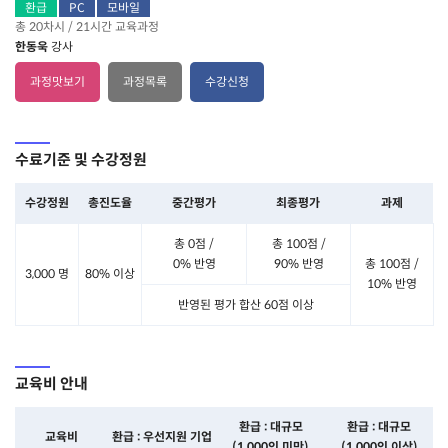
환급
PC
모바일
총 20차시 / 21시간 교육과정
한동욱
강사
과정맛보기
과정목록
수강신청
수료기준 및 수강정원
수강정원
총진도율
중간평가
최종평가
과제
총 0점 /
총 100점 /
0% 반영
90% 반영
총 100점 /
3,000 명
80% 이상
10% 반영
반영된 평가 합산 60점 이상
교육비 안내
환급 : 대규모
환급 : 대규모
교육비
환급 : 우선지원 기업
(1,000인 미만)
(1,000인 이상)