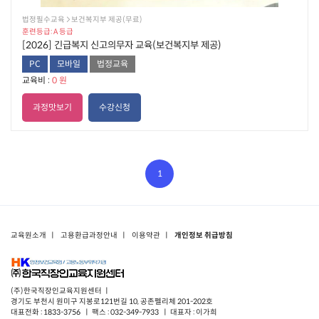
법정필수교육  보건복지부 제공(무료)
훈련등급: A 등급
[2026] 긴급복지 신고의무자 교육(보건복지부 제공)
PC
모바일
법정교육
교육비 :
0 원
과정맛보기
수강신청
1
교육원소개
ㅣ
고용환급과정안내
ㅣ
이용약관
ㅣ
개인정보 취급방침
(주)한국직장인교육지원센터 ㅣ
경기도 부천시 원미구 지봉로121번길 10, 공존펠리체 201-202호
대표전화 : 1833-3756 ㅣ 팩스 : 032-349-7933 ㅣ 대표자 : 이가희