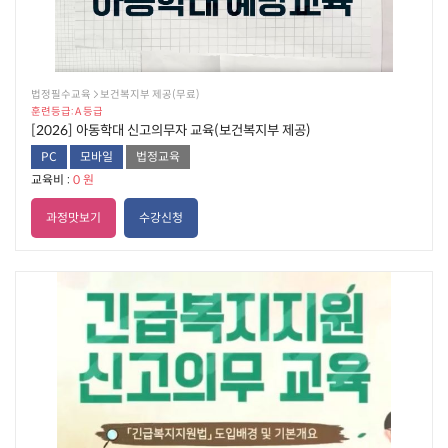
법정필수교육  보건복지부 제공(무료)
훈련등급: A 등급
[2026] 아동학대 신고의무자 교육(보건복지부 제공)
PC
모바일
법정교육
교육비 :
0 원
과정맛보기
수강신청