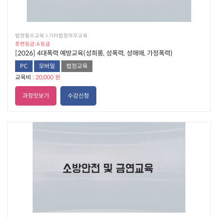
법정필수교육  기타법정의무교육
훈련등급: A 등급
[2026] 4대폭력 예방교육(성희롱, 성폭력, 성매매, 가정폭력)
PC
모바일
법정교육
교육비 :
20,000 원
과정맛보기
수강신청