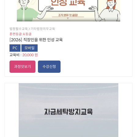
법정필수교육  기타법정의무교육
훈련등급: A 등급
[2026] 직장인을 위한 인성 교육
PC
모바일
교육비 :
20,000 원
과정맛보기
수강신청