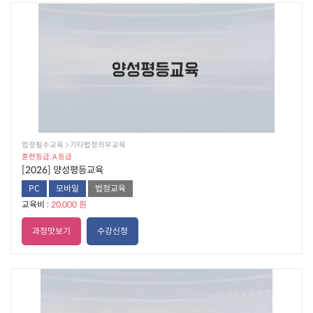
법정필수교육  기타법정의무교육
훈련등급: A 등급
[2026] 양성평등교육
PC
모바일
법정교육
교육비 :
20,000 원
과정맛보기
수강신청