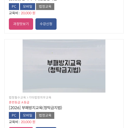
PC
모바일
법정교육
교육비 :
20,000 원
과정맛보기
수강신청
법정필수교육  기타법정의무교육
훈련등급: A 등급
[2026] 부패방지교육(청탁금지법)
PC
모바일
법정교육
교육비 :
20,000 원