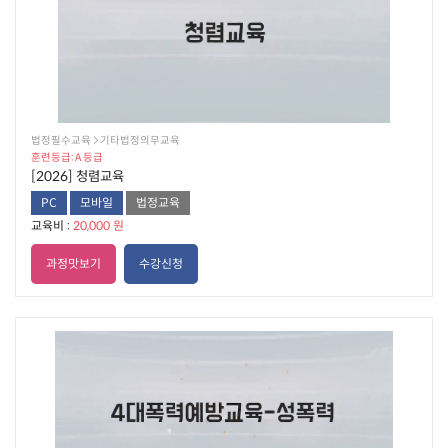
법정필수교육  기타법정의무교육
훈련등급: A 등급
[2026] 청렴교육
PC
모바일
법정교육
교육비 :
20,000 원
과정맛보기
수강신청