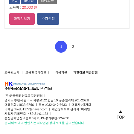
PC
모바일
법정교육
교육비 :
20,000 원
과정맛보기
수강신청
1
2
교육원소개
ㅣ
고용환급과정안내
ㅣ
이용약관
ㅣ
개인정보 취급방침
(주)한국직장인교육지원센터 ㅣ
경기도 부천시 원미구 지봉로121번길 10, 공존펠리체 201-202호
대표전화 : 1833-3756 ㅣ 팩스 : 032-349-7933 ㅣ 대표자 : 이가희
이메일 : kedu1177@naver.com ㅣ 개인정보보호 관리자 : 이래민
사업자 등록번호 : 452-81-01136 ㅣ
TOP
통신판매업신고번호 : 제 2019-경기부천-2247 호
본 사이트 내의 컨텐츠는 저작권법 상의 보호를 받고 있습니다.